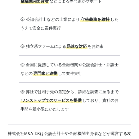
などによる専門家がサポート
金融機関出身者
② 公認会計士などの士業により
した
守秘義務を維持
うえで安全に案件実行
③ 独立系ファームによる
をお約束
迅速な対応
④ 全国に提携している金融機関や公認会計士・弁護士
などの
して案件実行
専門家と連携
⑤ 弊社では相手先の選定から、詳細な調査に至るまで
しており、貴社のお
ワンストップでのサーピスを提供
手間を最小限にいたします
株式会社M&A DXは公認会計士や金融機関出身者などが運営する友