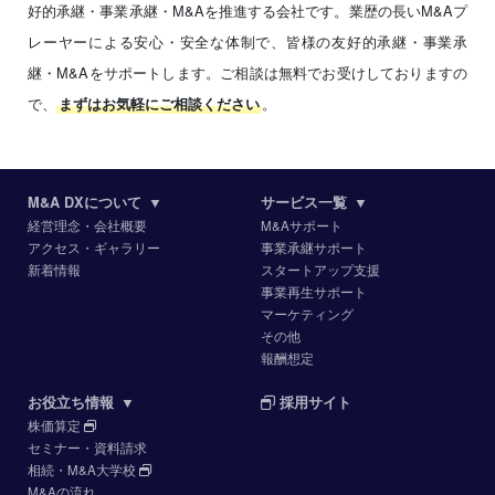
好的承継・事業承継・M&Aを推進する会社です。業歴の長いM&Aプ
レーヤーによる安心・安全な体制で、皆様の友好的承継・事業承
継・M&Aをサポートします。ご相談は無料でお受けしておりますの
で、
。
まずはお気軽にご相談ください
M&A DXについて
▼
サービス一覧
▼
経営理念・会社概要
M&Aサポート
アクセス・ギャラリー
事業承継サポート
新着情報
スタートアップ支援
事業再生サポート
マーケティング
その他
報酬想定
お役立ち情報
▼
採用サイト
株価算定
セミナー・資料請求
相続・M&A大学校
M&Aの流れ