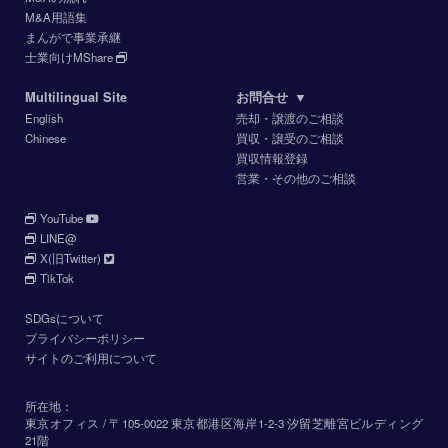
M&A用語集
まんがで事業承継
士業向けMShare
Multilingual Site
お問合せ
▼
English
売却・譲渡のご相談
Chinese
買収・譲受のご相談
買収情報登録
営業・その他のご相談
YouTube
LINE@
X(旧Twitter)
TikTok
SDGsについて
プライバシーポリシー
サイトのご利用について
所在地：
東京オフィス / 〒105-0022 東京都港区海岸1-2-3 汐留芝離宮ビルディング
21階