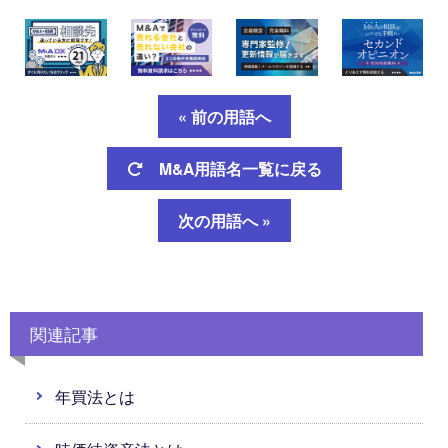
« 前の用語へ
M&A用語名一覧に戻る
次の用語へ »
関連記事
年買法とは