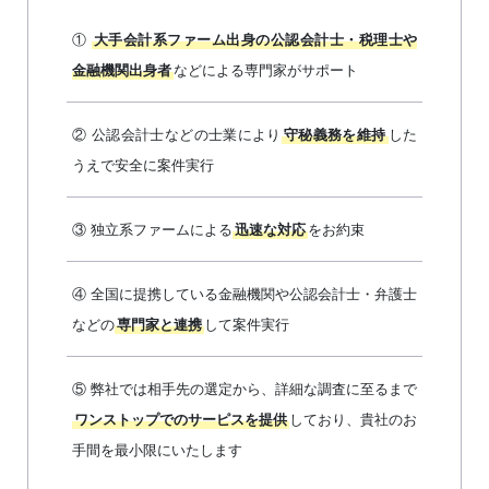
①
大手会計系ファーム出身の公認会計士・税理士や
などによる専門家がサポート
金融機関出身者
② 公認会計士などの士業により
した
守秘義務を維持
うえで安全に案件実行
③ 独立系ファームによる
をお約束
迅速な対応
④ 全国に提携している金融機関や公認会計士・弁護士
などの
して案件実行
専門家と連携
⑤ 弊社では相手先の選定から、詳細な調査に至るまで
しており、貴社のお
ワンストップでのサーピスを提供
手間を最小限にいたします