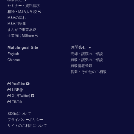
セミナー・資料請求
相続・M&A大学校
M&Aの流れ
M&A用語集
まんがで事業承継
士業向けMShare
Multilingual Site
お問合せ
▼
English
売却・譲渡のご相談
Chinese
買収・譲受のご相談
買収情報登録
営業・その他のご相談
YouTube
LINE@
X(旧Twitter)
TikTok
SDGsについて
プライバシーポリシー
サイトのご利用について