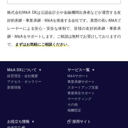
株式会社M&A DXは公認会計士や金融機関出身者などが運営する友
好的承継・事業承継・M&Aを推進する会社です。業歴の長いM&Aプ
レーヤーによる安心・安全な体制で、皆様の友好的承継・事業承
継・M&Aをサポートします。ご相談は無料でお受けしておりますの
で、
。
まずはお気軽にご相談ください
M&A DXについて
▼
サービス一覧
▼
経営理念・会社概要
M&Aサポート
アクセス・ギャラリー
事業承継サポート
新着情報
スタートアップ支援
事業再生サポート
マーケティング
その他
報酬想定
お役立ち情報
▼
採用サイト
株価算定