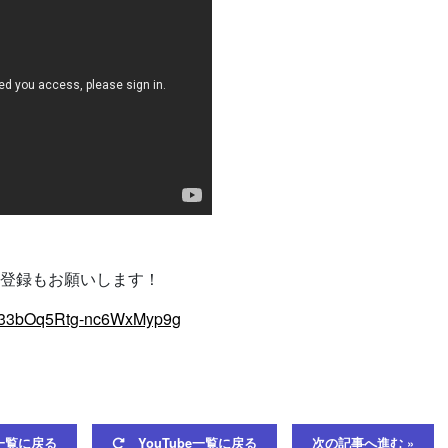
ネル登録もお願いします！
Rv33bOq5Rtg-nc6WxMyp9g
覧に戻る
YouTube一覧に戻る
次の記事へ進む »