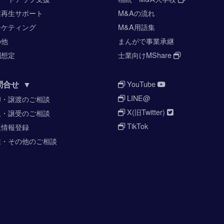
業再生サポート
M&Aの流れ
ーケティング
M&A用語集
の他
まんがで事業承継
酬想定
士業向けMShare
問合せ
▼
YouTube
LINE@
却・譲渡のご相談
X(旧Twitter)
収・譲受のご相談
TikTok
収情報登録
業・その他のご相談