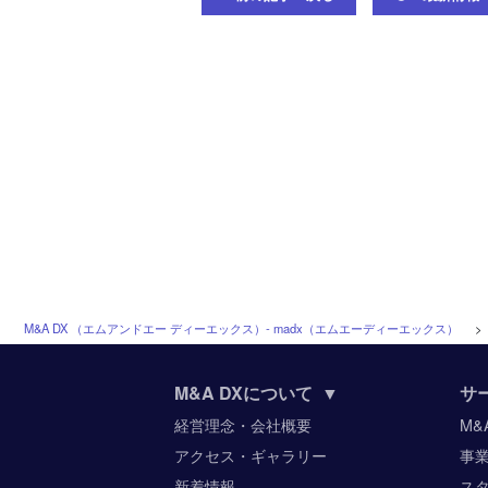
M&A DX （エムアンドエー ディーエックス）‐ madx（エムエーディーエックス）
M&A DXについて
▼
サ
経営理念・会社概要
M&
アクセス・ギャラリー
事
新着情報
ス