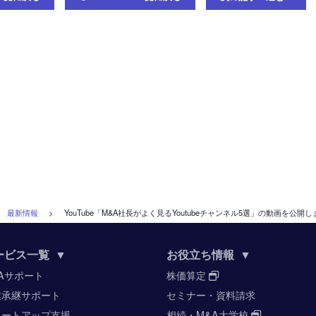
>
最新情報
>
YouTube「M&A社長がよく見るYoutubeチャンネル5選」の動画を公開
ービス一覧
▼
お役立ち情報
▼
Aサポート
株価算定
業承継サポート
セミナー・資料請求
タートアップ支援
相続・M&A大学校