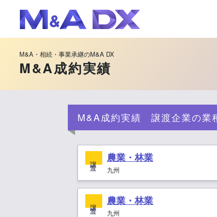
M&A・相続・事業承継のM&A DX
M&A成約実績
M&A成約実績 譲渡企業の業
農業・林業
譲 渡
九州
農業・林業
譲 渡
九州