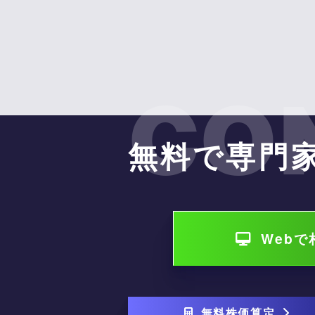
CO
無料で専門
Web
無料株価算定