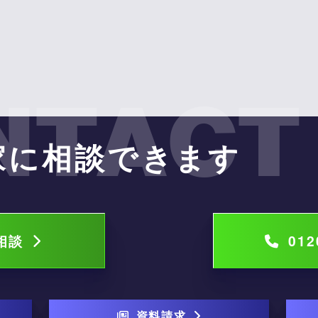
NTACT
家に相談できます
で相談
012
資料請求