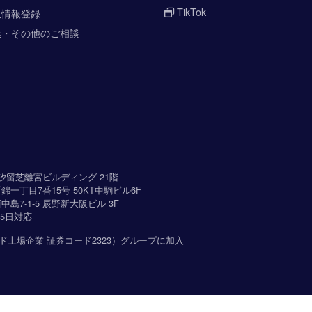
TikTok
収情報登録
業・その他のご相談
-3 汐留芝離宮ビルディング 21階
区錦一丁目7番15号 50KT中駒ビル6F
中島7-1-5 辰野新大阪ビル 3F
5日対応
ド上場企業 証券コード2323）グループに加入