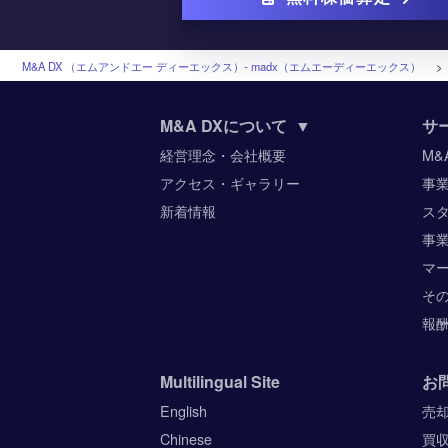
M&A DX （エムアンドエー ディーエックス）‐ madx（エムエーディーエックス）
M&A DXについて
▼
サ
経営理念・会社概要
M&
アクセス・ギャラリー
事
新着情報
ス
事
マ
そ
報
Multilingual Site
お
English
売
Chinese
買