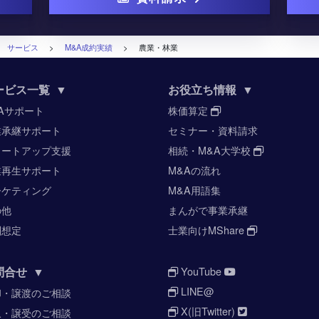
>
サービス
>
M&A成約実績
>
農業・林業
ービス一覧
▼
お役立ち情報
▼
Aサポート
株価算定
業承継サポート
セミナー・資料請求
タートアップ支援
相続・M&A大学校
業再生サポート
M&Aの流れ
ーケティング
M&A用語集
の他
まんがで事業承継
酬想定
士業向けMShare
問合せ
▼
YouTube
LINE@
却・譲渡のご相談
X(旧Twitter)
収・譲受のご相談