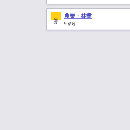
農業・林業
譲 渡
甲信越