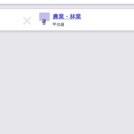
農業・林業
譲 受
甲信越