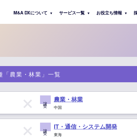
M&A DXについて
サービス一覧
お役立ち情報
▼
▼
▼
種「農業・林業」一覧
農業・林業
譲 受
中国
IT・通信・システム開発
譲 受
東海