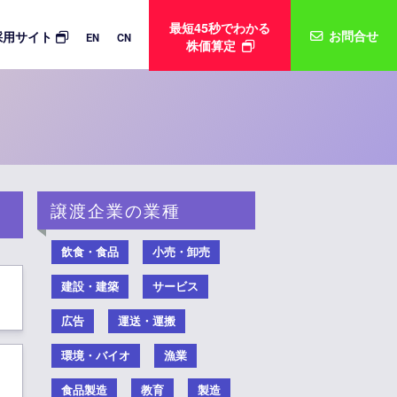
最短45秒でわかる
お問合せ
採用サイト
EN
CN
株価算定
譲渡企業の業種
飲食・食品
小売・卸売
建設・建築
サービス
広告
運送・運搬
環境・バイオ
漁業
食品製造
教育
製造