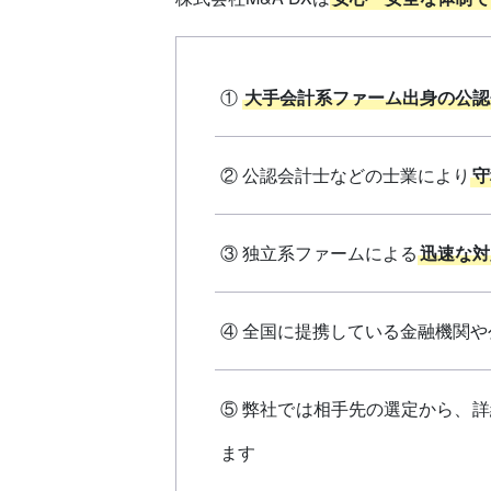
①
大手会計系ファーム出身の公認
② 公認会計士などの士業により
守
③ 独立系ファームによる
迅速な対
④ 全国に提携している金融機関
⑤ 弊社では相手先の選定から、
ます