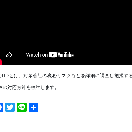
務DDとは、対象会社の税務リスクなどを詳細に調査し把握す
&Aの対応方針を検討します。
Facebook
Twitter
Line
共
有