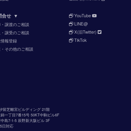
問合せ
▼
YouTube
LINE@
却・譲渡のご相談
X(旧Twitter)
収・譲受のご相談
TikTok
収情報登録
業・その他のご相談
-3 汐留芝離宮ビルディング 21階
区錦一丁目7番15号 50KT中駒ビル6F
中島7-1-5 辰野新大阪ビル 3F
5日対応