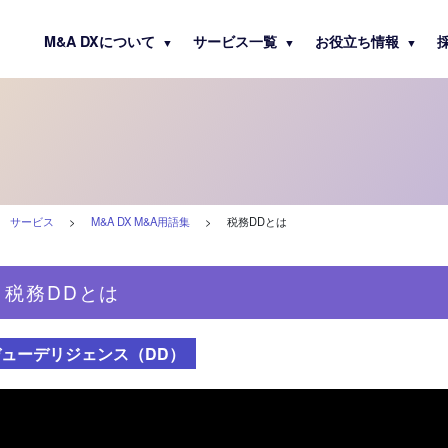
M&A DXについて
サービス一覧
お役立ち情報
▼
▼
▼
>
サービス
>
M&A DX M&A用語集
>
税務DDとは
税務DDとは
デューデリジェンス（DD）