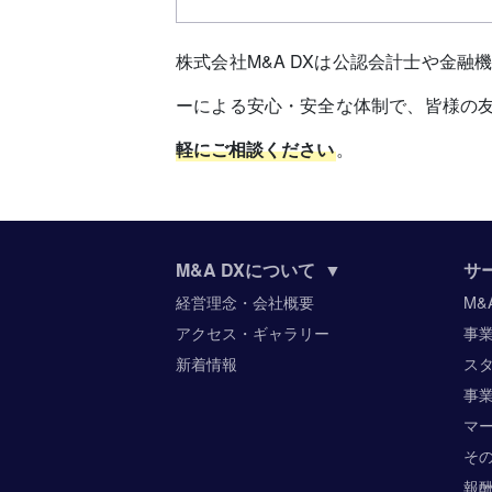
株式会社M&A DXは公認会計士や金
ーによる安心・安全な体制で、皆様の友
軽にご相談ください
。
M&A DXについて
▼
サ
経営理念・会社概要
M&
アクセス・ギャラリー
事
新着情報
ス
事
マ
そ
報