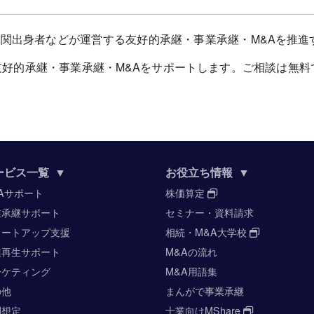
融機関出身者などが運営する友好的承継・事業承継・M&Aを推進
好的承継・事業承継・M&Aをサポートします。ご相談は無料
ービス一覧
▼
お役立ち情報
▼
Aサポート
株価算定
業承継サポート
セミナー・資料請求
タートアップ支援
相続・M&A大学校
業再生サポート
M&Aの流れ
ーケティング
M&A用語集
の他
まんがで事業承継
酬想定
士業向けMShare