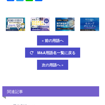
有
« 前の用語へ
M&A用語名一覧に戻る
次の用語へ »
関連記事