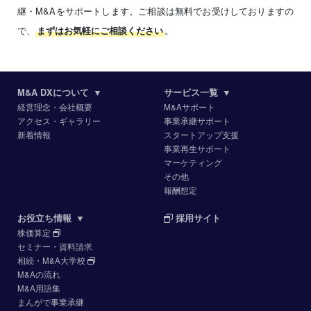
継・M&Aをサポートします。ご相談は無料でお受けしておりますの
で、
。
まずはお気軽にご相談ください
M&A DXについて
▼
サービス一覧
▼
経営理念・会社概要
M&Aサポート
アクセス・ギャラリー
事業承継サポート
新着情報
スタートアップ支援
事業再生サポート
マーケティング
その他
報酬想定
お役立ち情報
▼
採用サイト
株価算定
セミナー・資料請求
相続・M&A大学校
M&Aの流れ
M&A用語集
まんがで事業承継