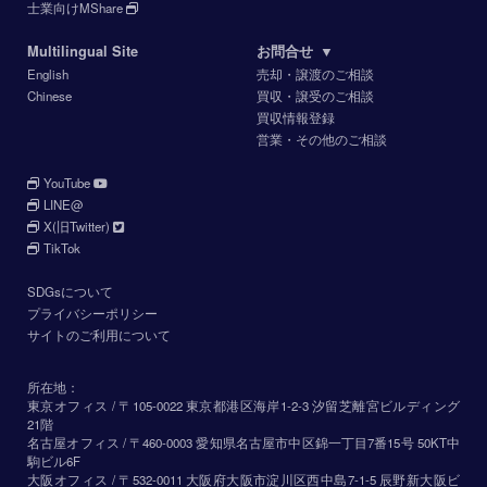
士業向けMShare
Multilingual Site
お問合せ
▼
English
売却・譲渡のご相談
Chinese
買収・譲受のご相談
買収情報登録
営業・その他のご相談
YouTube
LINE@
X(旧Twitter)
TikTok
SDGsについて
プライバシーポリシー
サイトのご利用について
所在地：
東京オフィス / 〒105-0022 東京都港区海岸1-2-3 汐留芝離宮ビルディング
21階
名古屋オフィス / 〒460-0003 愛知県名古屋市中区錦一丁目7番15号 50KT中
駒ビル6F
大阪オフィス / 〒532-0011 大阪府大阪市淀川区西中島7-1-5 辰野新大阪ビ