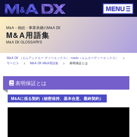
M&A・相続・事業承継のM&A DX
M&A用語集
M&A DX GLOSSARYS
M&A DX （エムアンドエー ディーエックス）‐ madx（エムエーディーエックス）
>
サービス
>
M&A DX M&A用語集
>
表明保証とは
表明保証とは
M&Aに係る契約（秘密保持、基本合意、最終契約）