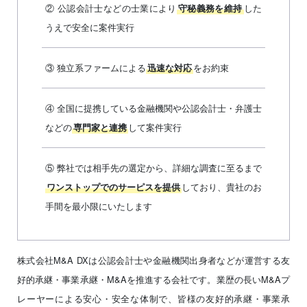
② 公認会計士などの士業により
した
守秘義務を維持
うえで安全に案件実行
③ 独立系ファームによる
をお約束
迅速な対応
④ 全国に提携している金融機関や公認会計士・弁護士
などの
して案件実行
専門家と連携
⑤ 弊社では相手先の選定から、詳細な調査に至るまで
しており、貴社のお
ワンストップでのサーピスを提供
手間を最小限にいたします
株式会社M&A DXは公認会計士や金融機関出身者などが運営する友
好的承継・事業承継・M&Aを推進する会社です。業歴の長いM&Aプ
レーヤーによる安心・安全な体制で、皆様の友好的承継・事業承