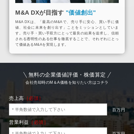
M&A DXが目指す
"価値創出"
M&A DXは、「最高のM&Aで、売り手に安心、買い手に価
値、社会に未来を創り出す」ことをミッションとしていま
す。売り手・買い手双方にとって最良の結果を追求し、信頼
される透明性のある仕事を徹底することで、それぞれにとっ
て価値あるM&Aを実現します。
無料の企業価値評価・株価算定
会社売却時のM＆A価格を知りたい方はコチラ
売上高
［必須］
百万円
営業利益
［必須］
百万円