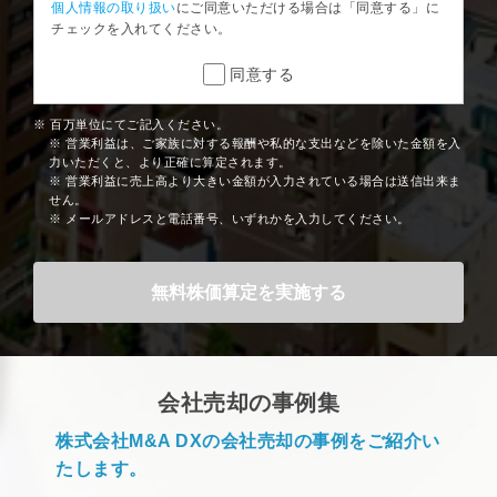
個人情報の取り扱い
にご同意いただける場合は「同意する」に
チェックを入れてください。
同意する
※ 百万単位にてご記入ください。
※ 営業利益は、ご家族に対する報酬や私的な支出などを除いた金額を入
力いただくと、より正確に算定されます。
※ 営業利益に売上高より大きい金額が入力されている場合は送信出来ま
せん。
※ メールアドレスと電話番号、いずれかを入力してください。
会社売却の事例集
株式会社M&A DXの会社売却の事例をご紹介い
たします。