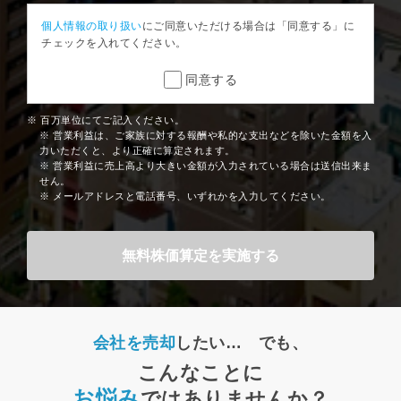
個人情報の取り扱い
にご同意いただける場合は「同意する」に
チェックを入れてください。
同意する
※ 百万単位にてご記入ください。
※ 営業利益は、ご家族に対する報酬や私的な支出などを除いた金額を入
力いただくと、より正確に算定されます。
※ 営業利益に売上高より大きい金額が入力されている場合は送信出来ま
せん。
※ メールアドレスと電話番号、いずれかを入力してください。
会社を売却
したい… でも、
こんなことに
お悩み
ではありませんか？