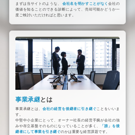
まずは当サイトのような、
会社名を明かすことがなく
会社の
価値を知ることのできる診断によって、売却可能かどうか一
度ご検討いただければと思います。
事業承継
とは
事業承継とは、
会社の経営を後継者に引き継ぐ
ことをいいま
す。
中堅中小企業にとって、オーナー社長の経営手腕が会社の強
みや存立基盤そのものになっていることが多く、
「誰」を後
継者にして事業を引き継ぐ
のかは重要な経営課題です。