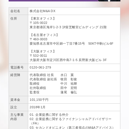
会社名
株式会社M&A DX
住所
【東京オフィス】
〒105-0022
東京都港区海岸1-2-3 汐留芝離宮ビルディング 21階
【名古屋オフィス】
〒460-0003
愛知県名古屋市中区錦一丁目7番15号 50KT中駒ビル6F
【大阪オフィス】
〒532-0011
大阪府大阪市淀川区西中島7-1-5 辰野新大阪ビル 3F
電話番号
0120-061-279
経営陣
代表取締役 社長 水口 翼
代表取締役 副社長 牧田 彰俊
取締役 中川 祐輝
社外取締役 田中 宏明
監査役 蓮尾 倫弘
資本金
101,150千円
設立
2018年1月
主な事業
01. 企業提携に関する仲介
内容
02. 企業提携に関するファイナンシャルアドバイザリー
（FA）
03. セカンドオピニオン（第三者視点のM&Aアドバイス）