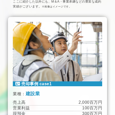
ここに紹介した以外にも、M＆A・事業承継などの豊富な成約
実績がございます。
※画像はイメージです。
売却事例 case1
建設業
業種：
売上高
2,000百万円
営業利益
100百万円
現預金
300百万円