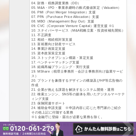
04. 財務・税務調査業務（DD）
05. M&A・IPO・事業承継時の株式価値算定（Valuation）
06. PMI（Post Merger Integration）支援
07. PPA（Purchase Price Allocation）支援
08. MBO（Management Buy Out）支援
09. CVC（Corporate Venture Capital）運営支援 ※1
10. スナイパーサービス（M&A戦略立案・投資候補先開拓）
11. 不正調査
12. 相続・相続税対策支援
13. 富裕層向け財産サービス
14. 事業計画策定支援
15. 資本政策策定支援
16. ストックオプション構築・算定支援
17. ベンチャーマッチング支援
18. 組織再編プランニング・実行支援
19. MShare（税理士事務所・会計士事務所向け協業サービ
ス）
20. ブランドを象徴するデザインの構築及びHP等広告物の
作成
21. 企業が抱える課題を解決するシステム開発・運用
22. 検索エンジン、SNS等の媒体を用いたデジタルマーケテ
ィング支援
23. 保険関連サポート
24. 補助金申請支援 ※申請内容に応じた専門家のご紹介
その他上記に付随する業務
※1 金融庁に登録・届出が必要な業務を除く。
提携先
金融機関様、法律事務所様、税務・会計事務所様 等
顧問先
上場会社様、中堅中小企業様、ベンチャー企業様 等