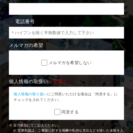
※
電話番号
メルマガの希望
メルマガを希望しない
個人情報の取扱い
［必須］
個人情報の取り扱い
にご同意いただける場合は「同意する」に
チェックを入れてください。
同意する
※ 百万単位にてご記入ください。
※ 営業利益は、ご家族に対する報酬や私的な支出などを除いた金額を入