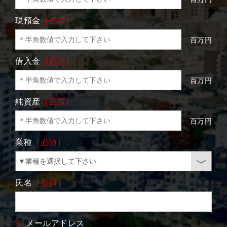
現預金
［必須］
百万円
借入金
［必須］
百万円
純資産
［必須］
百万円
業種
［必須］
氏名
［必須］
※
メールアドレス