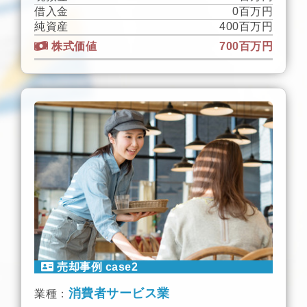
借入金
0百万円
純資産
400百万円
株式価値
700百万円
売却事例 case2
消費者サービス業
業種：