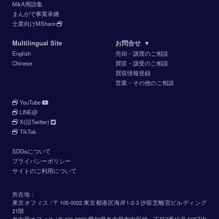
M&A用語集
まんがで事業承継
士業向けMShare
Multilingual Site
お問合せ
▼
English
売却・譲渡のご相談
Chinese
買収・譲受のご相談
買収情報登録
営業・その他のご相談
YouTube
LINE@
X(旧Twitter)
TikTok
SDGsについて
プライバシーポリシー
サイトのご利用について
所在地：
東京オフィス / 〒105-0022 東京都港区海岸1-2-3 汐留芝離宮ビルディング
21階
名古屋オフィス / 〒460-0003 愛知県名古屋市中区錦一丁目7番15号 50KT中