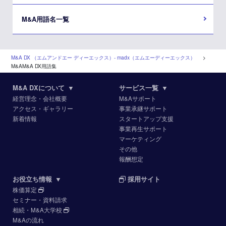
M&A用語名一覧
M&A DX （エムアンドエー ディーエックス）‐ madx（エムエーディーエックス）
>
M&AM&A DX用語集
M&A DXについて
▼
サービス一覧
▼
経営理念・会社概要
M&Aサポート
アクセス・ギャラリー
事業承継サポート
新着情報
スタートアップ支援
事業再生サポート
マーケティング
その他
報酬想定
お役立ち情報
▼
採用サイト
株価算定
セミナー・資料請求
相続・M&A大学校
M&Aの流れ