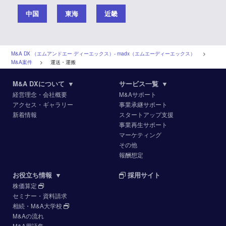
中国
東海
近畿
M&A DX （エムアンドエー ディーエックス）‐ madx（エムエーディーエックス）
>
M&A案件
>
運送・運搬
M&A DXについて
▼
サービス一覧
▼
経営理念・会社概要
M&Aサポート
アクセス・ギャラリー
事業承継サポート
新着情報
スタートアップ支援
事業再生サポート
マーケティング
その他
報酬想定
お役立ち情報
▼
採用サイト
株価算定
セミナー・資料請求
相続・M&A大学校
M&Aの流れ
M&A用語集