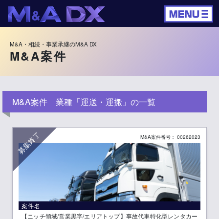
M&A・相続・事業承継のM&A DX
M&A案件
M&A案件 業種「運送・運搬」の一覧
募集終了
M&A案件番号： 00262023
案件名
【ニッチ領域/営業黒字/エリアトップ】事故代車特化型レンタカー