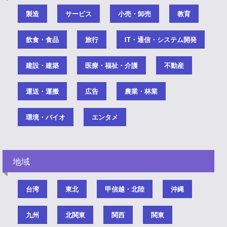
製造
サービス
小売・卸売
教育
飲食・食品
旅行
IT・通信・システム開発
建設・建築
医療・福祉・介護
不動産
運送・運搬
広告
農業・林業
環境・バイオ
エンタメ
地域
台湾
東北
甲信越・北陸
沖縄
九州
北関東
関西
関東