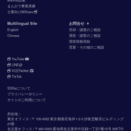
まんがで事業承継
士業向けMShare
Multilingual Site
お問合せ
▼
English
売却・譲渡のご相談
Chinese
買収・譲受のご相談
買収情報登録
営業・その他のご相談
YouTube
LINE@
X(旧Twitter)
TikTok
SDGsについて
プライバシーポリシー
サイトのご利用について
所在地：
東京オフィス / 〒105-0022 東京都港区海岸1-2-3 汐留芝離宮ビルディング
21階
名古屋オフィス / 〒460-0003 愛知県名古屋市中区錦一丁目7番15号 50KT中