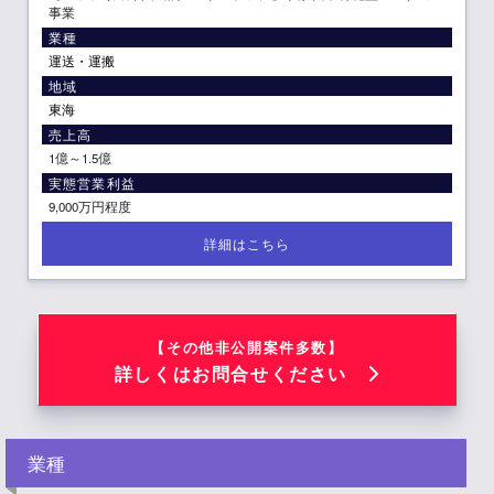
事業
業種
運送・運搬
地域
東海
売上高
1億～1.5億
実態営業利益
9,000万円程度
【その他非公開案件多数】
詳しくはお問合せください
業種