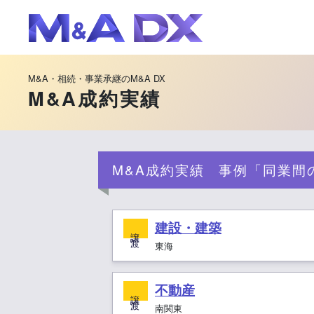
M&A・相続・事業承継のM&A DX
M&A成約実績
M&A成約実績 事例「同業間
建設・建築
譲 渡
東海
不動産
譲 渡
南関東