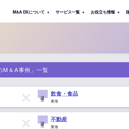
M&A DXについて
サービス一覧
お役立ち情報
▼
▼
▼
のM＆A事例」一覧
飲食・食品
譲 受
東海
不動産
譲 受
東海