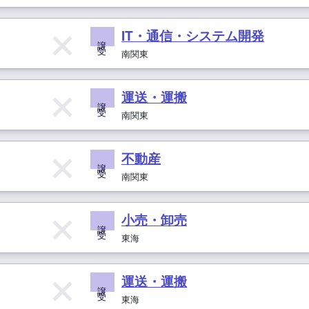
IT・通信・システム開発
譲 受
南関東
運送・運搬
譲 受
南関東
不動産
譲 受
南関東
小売・卸売
譲 受
東海
運送・運搬
譲 受
東海