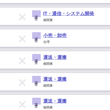
IT・通信・システム開発
譲 受
南関東
小売・卸売
譲 受
台湾
運送・運搬
譲 受
南関東
運送・運搬
譲 受
南関東
運送・運搬
譲 受
南関東