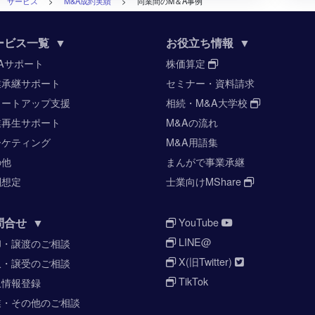
>
サービス
>
M&A成約実績
>
同業間のM＆A事例
ービス一覧
▼
お役立ち情報
▼
Aサポート
株価算定
業承継サポート
セミナー・資料請求
タートアップ支援
相続・M&A大学校
業再生サポート
M&Aの流れ
ーケティング
M&A用語集
の他
まんがで事業承継
酬想定
士業向けMShare
問合せ
▼
YouTube
LINE@
却・譲渡のご相談
X(旧Twitter)
収・譲受のご相談
TikTok
収情報登録
業・その他のご相談