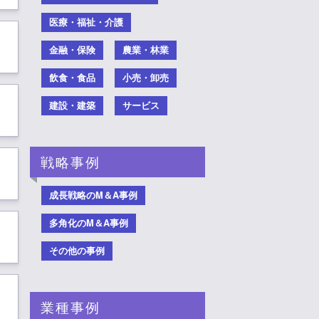
医療・福祉・介護
金融・保険
農業・林業
飲食・食品
小売・卸売
建設・建築
サービス
戦略事例
成長戦略のM＆A事例
多角化のM＆A事例
その他の事例
業種事例