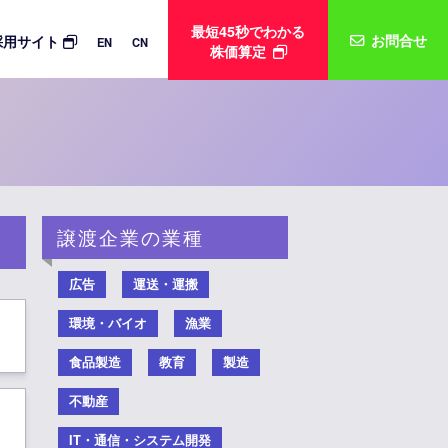
最短45秒でわかる
お問合せ
採用サイト
EN
CN
株価算定
譲渡企業の業種
広告
運送・運搬
環境・バイオ
漁業
食品製造
教育
製造
不動産
IT・通信・システム開発