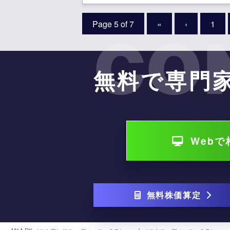
Page 5 of 7
«
‹
1
CO
無料で専門
Web
無料株価算定