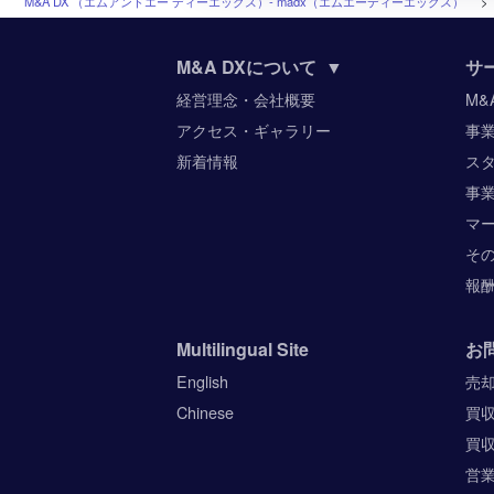
M&A DX （エムアンドエー ディーエックス）‐ madx（エムエーディーエックス）
M&A DXについて
▼
サ
経営理念・会社概要
M&
アクセス・ギャラリー
事
新着情報
ス
事
マ
そ
報
Multilingual Site
お
English
売
Chinese
買
買
営