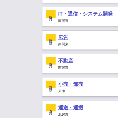
IT・通信・システム開発
譲 渡
南関東
広告
譲 渡
南関東
不動産
譲 渡
南関東
小売・卸売
譲 渡
東海
運送・運搬
譲 渡
北関東