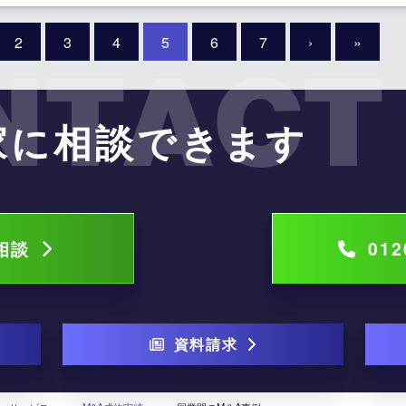
2
3
4
5
6
7
›
»
NTACT
家に相談できます
で相談
012
資料請求