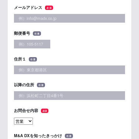
メールアドレス
必 須
郵便番号
任 意
住所１
任 意
以降の住所
任 意
お問合せ内容
必須
M&A DXを知ったきっかけ
任 意