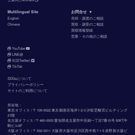
Multilingual Site
お問合せ
▼
English
売却・譲渡のご相談
Chinese
買収・譲受のご相談
買収情報登録
営業・その他のご相談
YouTube
LINE@
X(旧Twitter)
TikTok
SDGsについて
プライバシーポリシー
サイトのご利用について
所在地：
東京オフィス / 〒105-0022 東京都港区海岸1-2-3 汐留芝離宮ビルディング
21階
名古屋オフィス / 〒460-0003 愛知県名古屋市中区錦一丁目7番15号 50KT中
駒ビル6F
大阪オフィス / 〒532-0011 大阪府大阪市淀川区西中島7-1-5 辰野新大阪ビ