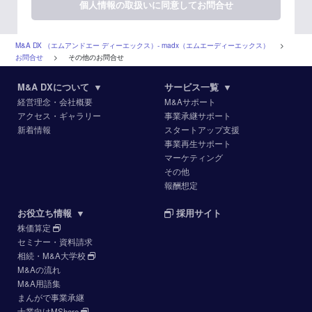
M&A DX （エムアンドエー ディーエックス）‐ madx（エムエーディーエックス）
>
お問合せ
>
その他のお問合せ
M&A DXについて
▼
サービス一覧
▼
経営理念・会社概要
M&Aサポート
アクセス・ギャラリー
事業承継サポート
新着情報
スタートアップ支援
事業再生サポート
マーケティング
その他
報酬想定
お役立ち情報
▼
採用サイト
株価算定
セミナー・資料請求
相続・M&A大学校
M&Aの流れ
M&A用語集
まんがで事業承継
士業向けMShare