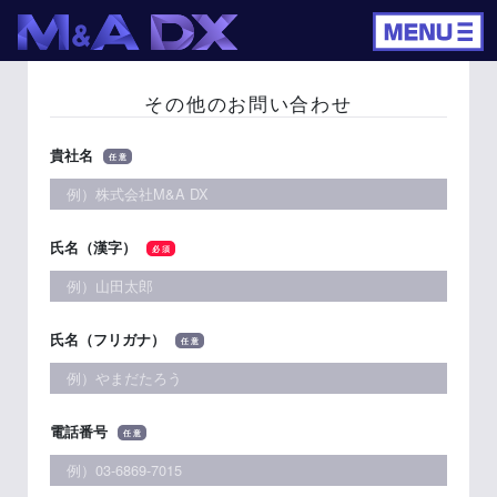
その他のお問い合わせ
貴社名
任 意
氏名（漢字）
必 須
氏名（フリガナ）
任 意
電話番号
任 意