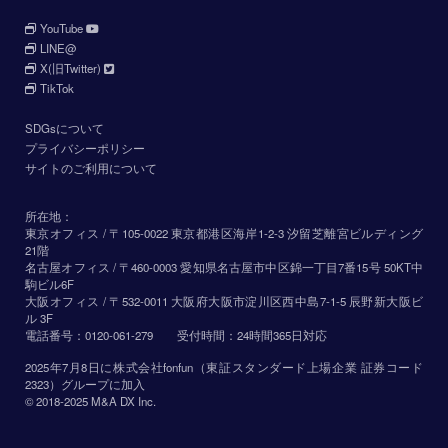
YouTube
LINE@
X(旧Twitter)
TikTok
SDGsについて
プライバシーポリシー
サイトのご利用について
所在地：
東京オフィス / 〒105-0022 東京都港区海岸1-2-3 汐留芝離宮ビルディング
21階
名古屋オフィス / 〒460-0003 愛知県名古屋市中区錦一丁目7番15号 50KT中
駒ビル6F
大阪オフィス / 〒532-0011 大阪府大阪市淀川区西中島7-1-5 辰野新大阪ビ
ル 3F
電話番号：
0120-061-279
受付時間：24時間365日対応
2025年7月8日に
株式会社fonfun
（東証スタンダード上場企業 証券コード
2323）グループに加入
© 2018-2025
M&A DX
Inc.