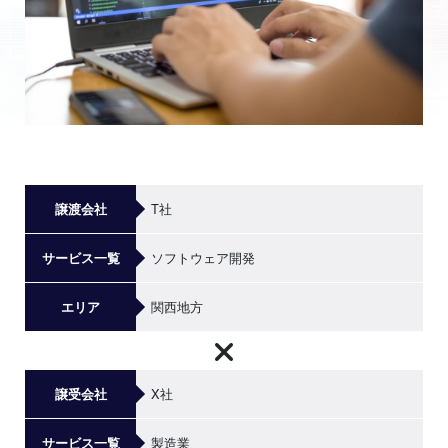
T社
譲渡会社
ソフトウェア開発
サービス一覧
関西地方
エリア
X社
譲受会社
製造業
サービス一覧