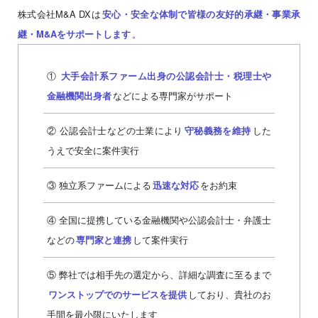
株式会社M&A DXは
安心・安全な体制で皆様の友好的承継・事業承
。
継・M&Aをサポートします
①
大手会計系ファーム出身の公認会計士・税理士や
などによる専門家がサポート
金融機関出身者
② 公認会計士などの士業により
した
守秘義務を維持
うえで安全に案件実行
③ 独立系ファームによる
をお約束
迅速な対応
④ 全国に提携している金融機関や公認会計士・弁護士
などの
して案件実行
専門家と連携
⑤ 弊社では相手先の選定から、詳細な調査に至るまで
しており、貴社のお
ワンストップでのサーピスを提供
手間を最小限にいたします