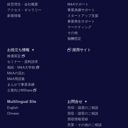
経営理念・会社概要
M&Aサポート
アクセス・ギャラリー
事業承継サポート
新着情報
スタートアップ支援
事業再生サポート
マーケティング
その他
報酬想定
お役立ち情報
▼
採用サイト
株価算定
セミナー・資料請求
相続・M&A大学校
M&Aの流れ
M&A用語集
まんがで事業承継
士業向けMShare
Multilingual Site
お問合せ
▼
English
売却・譲渡のご相談
Chinese
買収・譲受のご相談
買収情報登録
営業・その他のご相談