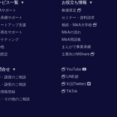
ービス一覧
▼
お役立ち情報
▼
Aサポート
株価算定
業承継サポート
セミナー・資料請求
タートアップ支援
相続・M&A大学校
業再生サポート
M&Aの流れ
ーケティング
M&A用語集
の他
まんがで事業承継
酬想定
士業向けMShare
問合せ
▼
YouTube
LINE@
却・譲渡のご相談
X(旧Twitter)
収・譲受のご相談
TikTok
収情報登録
業・その他のご相談