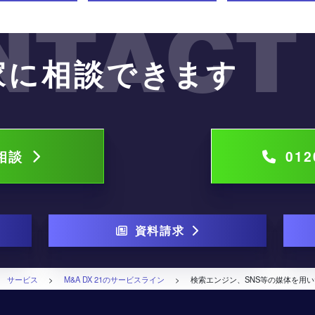
NTACT
家に相談できます
で相談
012
資料請求
>
サービス
>
M&A DX 21のサービスライン
>
検索エンジン、SNS等の媒体を用