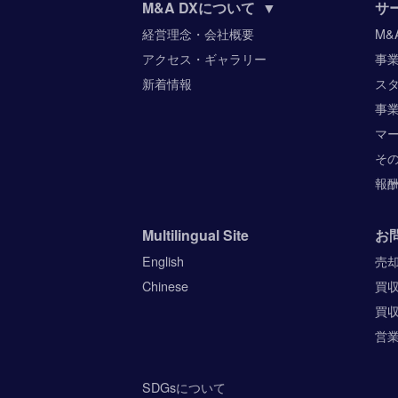
M&A DXについて
▼
サ
経営理念・会社概要
M&
アクセス・ギャラリー
事
新着情報
ス
事
マ
そ
報
Multilingual Site
お
English
売
Chinese
買
買
営
SDGsについて