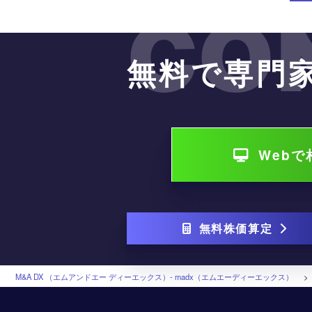
CO
無料で専門
Web
無料株価算定
M&A DX （エムアンドエー ディーエックス）‐ madx（エムエーディーエックス）