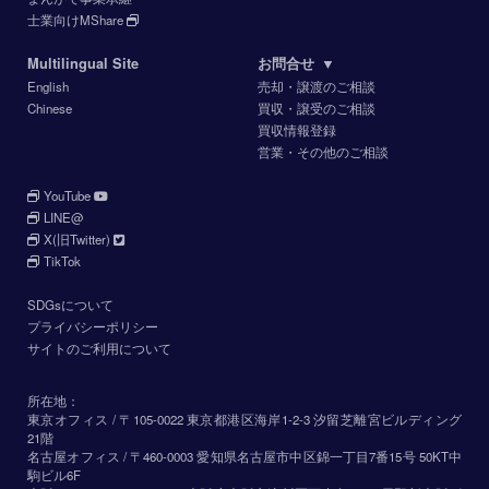
士業向けMShare
Multilingual Site
お問合せ
▼
English
売却・譲渡のご相談
Chinese
買収・譲受のご相談
買収情報登録
営業・その他のご相談
YouTube
LINE@
X(旧Twitter)
TikTok
SDGsについて
プライバシーポリシー
サイトのご利用について
所在地：
東京オフィス / 〒105-0022 東京都港区海岸1-2-3 汐留芝離宮ビルディング
21階
名古屋オフィス / 〒460-0003 愛知県名古屋市中区錦一丁目7番15号 50KT中
駒ビル6F