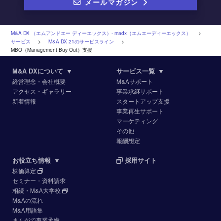
メールマガジン
M&A DX （エムアンドエー ディーエックス）‐ madx（エムエーディーエックス）
>
サービス
>
M&A DX 21のサービスライン
>
MBO（Management Buy Out）支援
M&A DXについて
▼
サービス一覧
▼
経営理念・会社概要
M&Aサポート
アクセス・ギャラリー
事業承継サポート
新着情報
スタートアップ支援
事業再生サポート
マーケティング
その他
報酬想定
お役立ち情報
▼
採用サイト
株価算定
セミナー・資料請求
相続・M&A大学校
M&Aの流れ
M&A用語集
まんがで事業承継