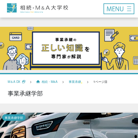
M＆A DX
>
相続・M&A
>
事業承継
>
1ページ目
事業承継学部
事業承継学部