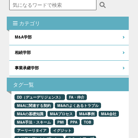
カテゴリ
M&A学部
相続学部
事業承継学部
タグ一覧
DD（デューデリジェンス）
FA・仲介
M&Aに関連する契約
M&Aのよくあるトラブル
M&Aの基礎知識
M&Aプロセス
M&A事例
M&A会社
M&A手法・スキーム
PMI
PPA
TOB
アーリーリタイア
イグジット