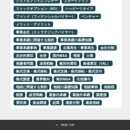
シリアルアントレプレナー
スタートアップ
ストックオプション（SO）
ハッピーリタイア
ファンド（フィナンシャルバイヤー）
ベンチャー
メリット・デメリット
事業会社（ストラテジックバイヤー）
事業承継に関連する契約
事業承継の基礎知識
事業承継事例
事業譲渡
企業再生・事業再生
会社分割
友好的買収
合併
国内M&A
増資
士業
後継者問題
成長戦略
敵対的買収
株価算定（VAL）
株式交換・株式移転
株式交換・株式移転・株式交付
株式譲渡
業界動向
海外M&A
生前贈与
相続に関連する契約
相続の基礎知識
相続事例
相続税
税務
経営戦略
親族内承継
親族外承継
譲渡側
買収側
資金調達
起業
遺産分割
遺産相続
PAGE TOP