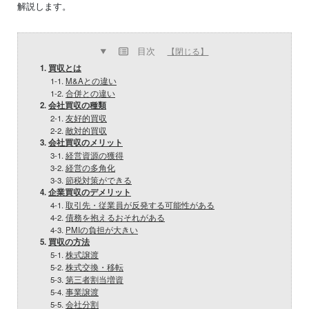
解説します。
目次
【閉じる】
1.
買収とは
1-1.
M&Aとの違い
1-2.
合併との違い
2.
会社買収の種類
2-1.
友好的買収
2-2.
敵対的買収
3.
会社買収のメリット
3-1.
経営資源の獲得
3-2.
経営の多角化
3-3.
節税対策ができる
4.
企業買収のデメリット
4-1.
取引先・従業員が反発する可能性がある
4-2.
債務を抱えるおそれがある
4-3.
PMIの負担が大きい
5.
買収の方法
5-1.
株式譲渡
5-2.
株式交換・移転
5-3.
第三者割当増資
5-4.
事業譲渡
5-5.
会社分割