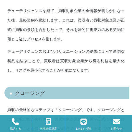
デューデリジェンスを経て、買収対象企業の全情報が明らかになっ
た後、最終契約を締結します。これは、買収者と買収対象企業が正
式に買収の条項を合意した上で、それを法的に拘束力のある契約に
落とし込むプロセスを指します。
デューデリジェンスおよびバリュエーションの結果によって適切な
契約を結ぶことで、買収者は買収対象企業から得る利益を最大化
し、リスクを最小化することが可能になります。
クロージング
買収の最終的なステップは「クロージング」です。クロージングと
は、買収契約が実行され、買収対象企業の所有権が正式に買収者に
移転することを指します。この時点で、買収者は正式に買収対象企
電話する
無料株価算定
LINEで相談
お問合せ