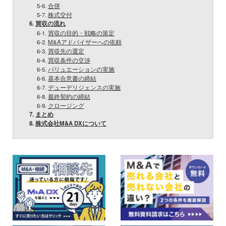
5-6.
合併
5-7.
株式交付
6.
買収の流れ
6-1.
買収の目的・戦略の策定
6-2.
M&Aアドバイザーへの依頼
6-3.
買収先の選定
6-4.
買収条件の交渉
6-5.
バリュエーションの実施
6-6.
基本合意書の締結
6-7.
デューデリジェンスの実施
6-8.
最終契約の締結
6-9.
クロージング
7.
まとめ
8.
株式会社M&A DXについて