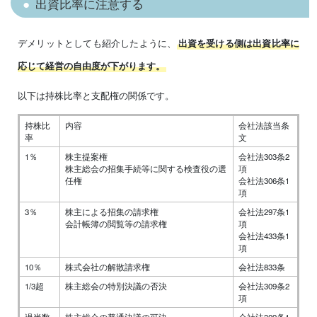
出資比率に注意する
デメリットとしても紹介したように、
出資を受ける側は出資比率に
応じて経営の自由度が下がります。
以下は持株比率と支配権の関係です。
持株比
内容
会社法該当条
率
文
1％
株主提案権
会社法303条2
株主総会の招集手続等に関する検査役の選
項
任権
会社法306条1
項
3％
株主による招集の請求権
会社法297条1
会計帳簿の閲覧等の請求権
項
会社法433条1
項
10％
株式会社の解散請求権
会社法833条
1/3超
株主総会の特別決議の否決
会社法309条2
項