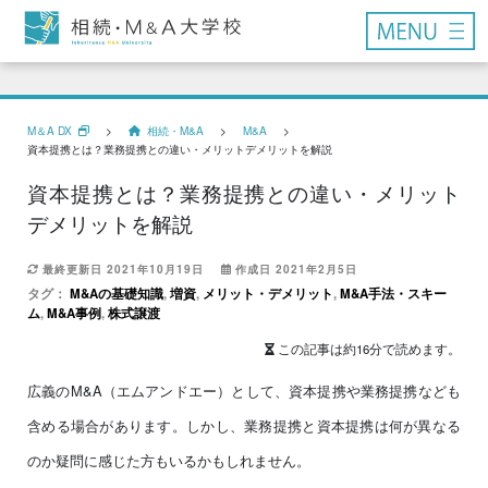
M＆A DX
>
相続・M&A
>
M&A
>
資本提携とは？業務提携との違い・メリットデメリットを解説
資本提携とは？業務提携との違い・メリット
デメリットを解説
最終更新日 2021年10月19日
作成日 2021年2月5日
タグ：
M&Aの基礎知識
,
増資
,
メリット・デメリット
,
M&A手法・スキー
ム
,
M&A事例
,
株式譲渡
この記事は約16分で読めます。
広義のM&A（エムアンドエー）として、資本提携や業務提携なども
含める場合があります。しかし、業務提携と資本提携は何が異なる
のか疑問に感じた方もいるかもしれません。