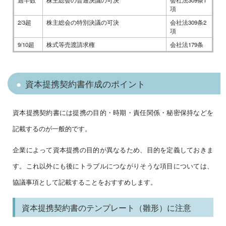
過半数
株主総会の普通決議の可決
会社法309条1
項
2/3超
株主総会の特別決議の可決
会社法309条2
項
9/10超
株式等売渡請求権
会社法179条
資本提携契約書作成のポイント
資本提携契約書には提携の目的・時期・責任関係・秘密保持などを
記載するのが一般的です。
企業によって資本提携の目的が異なるため、目的を定義しておきま
す。これ以外にも後にトラブルにつながりそうな項目については、
協議事項として記載することをおすすめします。
資本提携契約書のテンプレート（雛形）に注意