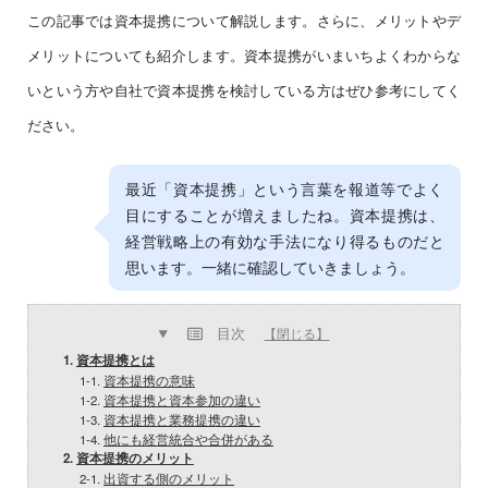
この記事では資本提携について解説します。さらに、メリットやデ
メリットについても紹介します。資本提携がいまいちよくわからな
いという方や自社で資本提携を検討している方はぜひ参考にしてく
ださい。
最近「資本提携」という言葉を報道等でよく
目にすることが増えましたね。資本提携は、
経営戦略上の有効な手法になり得るものだと
思います。一緒に確認していきましょう。
目次
【閉じる】
1.
資本提携とは
1-1.
資本提携の意味
1-2.
資本提携と資本参加の違い
1-3.
資本提携と業務提携の違い
1-4.
他にも経営統合や合併がある
2.
資本提携のメリット
2-1.
出資する側のメリット