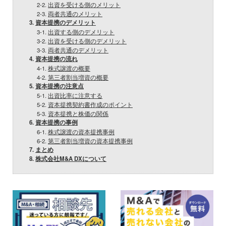
2-2.
出資を受ける側のメリット
2-3.
両者共通のメリット
3.
資本提携のデメリット
3-1.
出資する側のデメリット
3-2.
出資を受ける側のデメリット
3-3.
両者共通のデメリット
4.
資本提携の流れ
4-1.
株式譲渡の概要
4-2.
第三者割当増資の概要
5.
資本提携の注意点
5-1.
出資比率に注意する
5-2.
資本提携契約書作成のポイント
5-3.
資本提携と株価の関係
6.
資本提携の事例
6-1.
株式譲渡の資本提携事例
6-2.
第三者割当増資の資本提携事例
7.
まとめ
8.
株式会社M&A DXについて