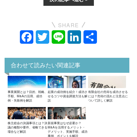
SHARE
Facebook
Twitter
Line
LinkedIn
共
有
合わせて読みたい関連記事
事業展開とは？目的、戦略、
起業の成功例を紹介！成功さ
有限会社の売却を成功させる
手順、M&Aの活用、成功
せるコツや資金調達方法も解
には？売却の流れと注意点に
例・失敗例を解説
説
ついて詳しく解説
株主総会の決議事項とは？決
新規事業はなぜ必要か？
議の種類や要件、省略できる
M&Aを活用するメリット・
場合など解説
デメリット、実施手順、成功
事例、ポイントを解説