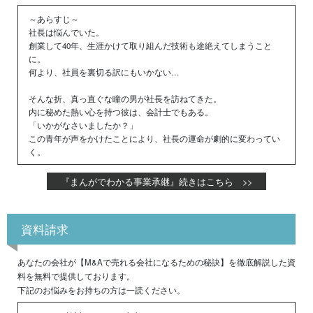
～あらすじ～
社長は悩んでいた。
創業して40年、生涯かけて取り組んだ技術も途絶えてしまうこと
に。
何より、社員を裏切る訳にもいかない…
そんな折、真っ直ぐな瞳の男が社長を訪ねてきた。
内に秘めた熱い心を持つ彼は、会計士でもある。
「いかがなさいましたか？」
この青年が声をかけたことにより、社長の運命が劇的に変わってい
く。
『まんがでわかる事業承継』続きはこちら >>
資料請求
あなたの会社が【M&Aで売れる会社になるための秘訣】を徹底解説した資
料を無料で提供しております。
下記のお悩みをお持ちの方は一読ください。