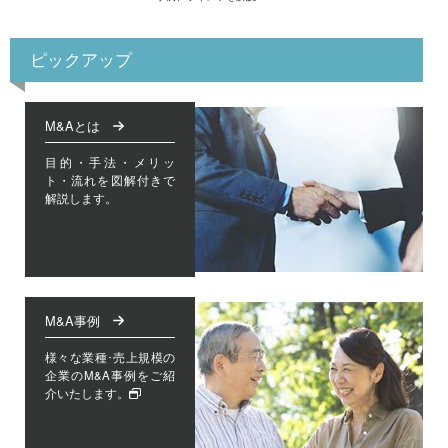
ピックアップ
M&Aとは
目的・手法・メリッ
ト・流れを図解付きで
解説します。
M&A事例
様々な業種･売上規模の
企業のM&A事例をご紹
介いたします。