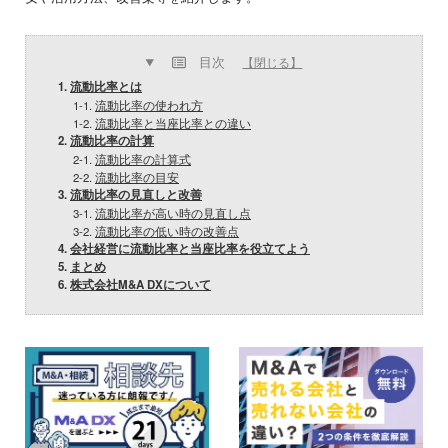
目次
【閉じる】
1.
流動比率とは
1-1.
流動比率の使われ方
1-2.
流動比率と当座比率との違い
2.
流動比率の計算
2-1.
流動比率の計算式
2-2.
流動比率の目安
3.
流動比率の見直しと改善
3-1.
流動比率が高い時の見直し点
3-2.
流動比率の低い時の改善点
4.
会社経営に流動比率と当座比率を役立てよう
5.
まとめ
6.
株式会社M&A DXについて