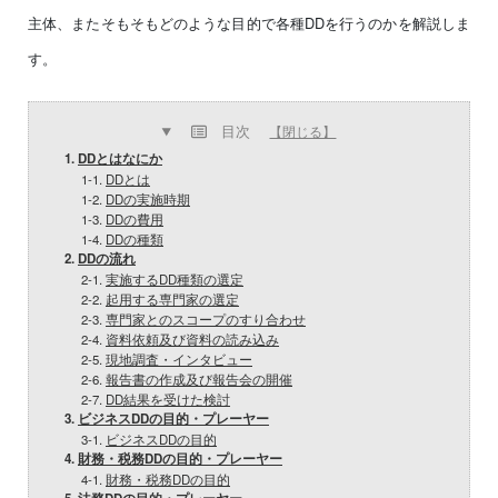
主体、またそもそもどのような目的で各種DDを行うのかを解説しま
す。
目次
【閉じる】
1.
DDとはなにか
1-1.
DDとは
1-2.
DDの実施時期
1-3.
DDの費用
1-4.
DDの種類
2.
DDの流れ
2-1.
実施するDD種類の選定
2-2.
起用する専門家の選定
2-3.
専門家とのスコープのすり合わせ
2-4.
資料依頼及び資料の読み込み
2-5.
現地調査・インタビュー
2-6.
報告書の作成及び報告会の開催
2-7.
DD結果を受けた検討
3.
ビジネスDDの目的・プレーヤー
3-1.
ビジネスDDの目的
4.
財務・税務DDの目的・プレーヤー
4-1.
財務・税務DDの目的