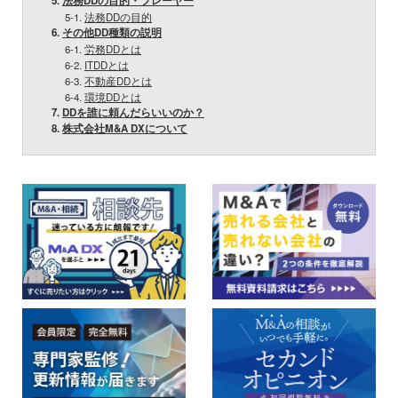
5.
法務DDの目的・プレーヤー
5-1.
法務DDの目的
6.
その他DD種類の説明
6-1.
労務DDとは
6-2.
ITDDとは
6-3.
不動産DDとは
6-4.
環境DDとは
7.
DDを誰に頼んだらいいのか？
8.
株式会社M&A DXについて