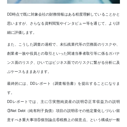
DD時点で既に対象会社の財務情報はある程度理解していることかと
思いますが、さらなる資料閲覧やインタビュー等を通じて、より詳
細に評価します。
また、こうした調査の過程で、未払残業代等の労務面のリスクや、
創業者一族や役員との取引といった関連当事者取引等に係るガバナ
ンス面のリスク、ひいてはビジネス面でのリスクに繋がる分析に及
ぶケースもままあります。
最終的には、DDレポート（調査報告書）を提出することになりま
す。
DDレポートでは、主に①実態純資産の説明②正常収益力の説明
③Net Debt（純有利子負債）項目の説明④その他定量化しづらい留
意すべき重大事項⑤個別論点⑥税務上の留意点、という構成が一般