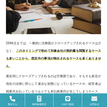
DD時点までは、一般的に法務面がクローズアップされるケースは少
なく、
このタイミングで初めて対象会社の契約書を閲覧するケース
も多いことから、想定外の事項が検出されるケースも多くありませ
。
ん
最近特にクローズアップされるのは労務面であり、そもそも規定が
現在の法律に照らして違法な状態になっているケースや、経営者は
残業代を払っているつもりでも未払残業代が生じてしまうケース、
過去及び将来の労務面での紛争リスクや労働基準監督署からの指導
電話する
無料株価算定
LINEで相談
お問合せ
実績など、項目は多岐に渡ります。