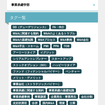
事業承継学部
タグ一覧
DD（デューデリジェンス）
FA・仲介
M&Aに関連する契約
M&Aのよくあるトラブル
M&Aの基礎知識
M&Aプロセス
M&A事例
M&A会社
M&A手法・スキーム
PMI
PPA
TOB
アーリーリタイア
イグジット
シリアルアントレプレナー
スタートアップ
ストックオプション（SO）
ハッピーリタイア
ファンド（フィナンシャルバイヤー）
ベンチャー
メリット・デメリット
事業会社（ストラテジックバイヤー）
事業承継に関連する契約
事業承継の基礎知識
事業承継事例
事業譲渡
企業再生・事業再生
会社分割
友好的買収
合併
国内M&A
増資
士業