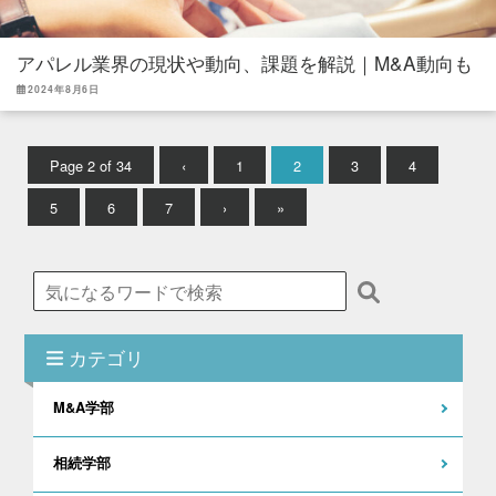
アパレル業界の現状や動向、課題を解説｜M&A動向も
2024年8月6日
Page 2 of 34
‹
1
2
3
4
5
6
7
›
»
カテゴリ
M&A学部
相続学部