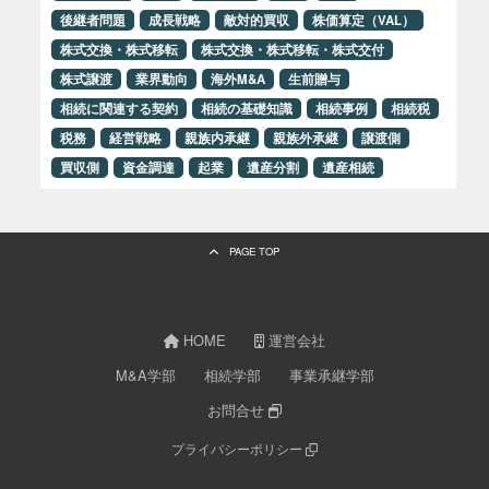
後継者問題
成長戦略
敵対的買収
株価算定（VAL）
株式交換・株式移転
株式交換・株式移転・株式交付
株式譲渡
業界動向
海外M&A
生前贈与
相続に関連する契約
相続の基礎知識
相続事例
相続税
税務
経営戦略
親族内承継
親族外承継
譲渡側
買収側
資金調達
起業
遺産分割
遺産相続
PAGE TOP
HOME
運営会社
M&A学部
相続学部
事業承継学部
お問合せ
プライバシーポリシー