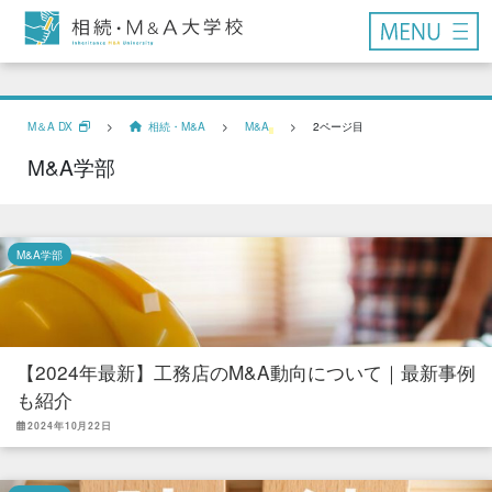
M＆A DX
>
相続・M&A
>
M&A
>
2ページ目
M&A学部
M&A学部
【2024年最新】工務店のM&A動向について｜最新事例
も紹介
2024年10月22日