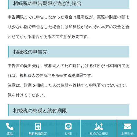
相続税の申告期限が過ぎた場合
申告期限までに申告しなかった場合は延滞税が、実際の財産の額よ
り少ない額で申告をした場合には加算税がそれぞれ本来の税金と合
わせてかかる場合があるので注意が必要です。
相続税の申告先
申告書の提出先は、被相続人の死亡時における住所が日本国内であ
れば、被相続人の住所地を所轄する税務署です。
注意は、財産を相続した人の住所を管轄する税務署ではないので、
気を付けてください。
相続税の納税と納付期限
相続税の納税は、相続税の申告期限と同じです。納税を納める場所
は税務署だけでなく、金融機関などでもできます。
電話
無料株価算定
LINE
相続のご相談
お問合せ