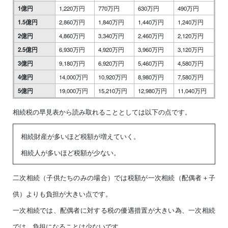
1億円
1,220万円
770万円
630万円
490万円
1.5億円
2,860万円
1,840万円
1,440万円
1,240万円
2億円
4,860万円
3,340万円
2,460万円
2,120万円
2.5億円
6,930万円
4,920万円
3,960万円
3,120万円
3億円
9,180万円
6,920万円
5,460万円
4,580万円
4億円
14,000万円
10,920万円
8,980万円
7,580万円
5億円
19,000万円
15,210万円
12,980万円
11,040万円
相続税の早見表から読み取れることとしては以下の点です。
相続財産が多いほど税額が増えていく。
相続人が多いほど税額が少ない。
二次相続（子供たちのみの場合）では税額が一次相続（配偶者＋子
供）よりも負担が大きい点です。
一次相続では、配偶者に対する税の優遇措置が大きい為、一次相続
では、負担になることは少ないです。