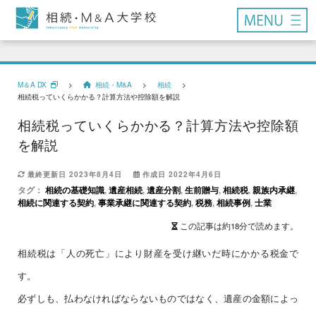
M＆A DX
>
相続・M&A
>
相続
>
相続税っていくらかかる？計算方法や控除額を解説
相続税っていくらかかる？計算方法や控除額
を解説
最終更新日 2023年8月4日
作成日 2022年4月6日
タグ：
相続の基礎知識
,
遺産相続
,
遺産分割
,
生前贈与
,
相続税
,
親族内承継
,
相続に関連する契約
,
事業承継に関連する契約
,
税務
,
相続事例
,
士業
この記事は約18分で読めます。
相続税は「人の死亡」により財産を受け継いだ時にかかる税金で
す。
必ずしも、払わなければならないものではなく、遺産の金額によっ