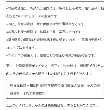
※財産の価額は、相続又は遺贈により取得したもので、預貯金や不動
産などのいわゆるプラスの財産です。
※みなし相続財産は、死亡保険金や死亡退職金などです。
※非課税財産の価額は、仏壇や仏具、墓石などのです。
※贈与財産の価額は相続時精算課税に係るもので、生前贈与全部がこ
れに当てはまります。
※マイナスの費用とは、債務などの借金や葬式の費用の額です。
更に、純資産価額がマイナス（赤字）でない時は、相続開始前3年以
内にその被相続人から贈与された財産を足す必要があります。
純資産価額＋相続開始前3年以内の贈与財産の価額＝各人の課
税価格（千円未満切捨て）
上記の計算により、各人の課税価格は算出することができます。