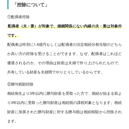
「控除について」
①配偶者控除
配偶者（夫・妻）が対象で、婚姻関係にない内縁の夫・妻は対象外
です。
配偶者は特別に1.6億円もしくは配偶者の法定相続分相当額のどちら
か高い方の控除を受けることができます。なぜ、配偶者はこれほど
優遇されるのか、その理由は財産は夫婦で作り上げられたもので、
共有している財産を夫婦間でやりとりしているからです。
②贈与税額控除
相続発生より3年以内に贈与財産を受取った方で、相続が始まる前よ
り3年以内に受取った贈与財産は相続税の課税対象となります。相続
財産に加算された贈与財産に対する贈与税は相続税額から控除され
ます。