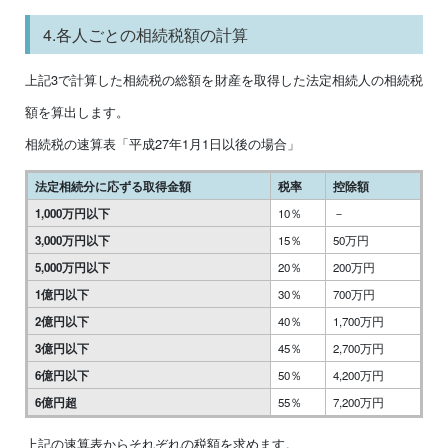
4.各人ごとの相続税額の計算
上記3で計算した相続税の総額を財産を取得した法定相続人の相続税
額を算出します。
相続税の速算表「平成27年1月1日以後の場合」
法定相続分に応ずる取得金額
税率
控除額
1,000万円以下
10％
－
3,000万円以下
15％
50万円
5,000万円以下
20％
200万円
1億円以下
30％
700万円
2億円以下
40％
1,700万円
3億円以下
45％
2,700万円
6億円以下
50％
4,200万円
6億円超
55％
7,200万円
上記の速算表からそれぞれの税額を求めます。