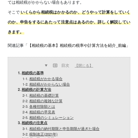
ては相続税がかからない場合もあります。
そこで
いくらから相続税はかかるのか、どうやって計算をしていく
のか、申告をするにあたって注意点はあるのか、詳しく解説してい
きます。
関連記事「
【相続税の基本】相続税の税率や計算方法を紹介_前編
」
目次
【閉じる】
1.
相続税の基準
1-1.
相続税がかかる場合
1-2.
相続税がかからない場合
2.
相続税の計算方法
2-1.
相続税の基礎計算
2-2.
相続税の複雑な計算
2-3.
各種控除額とは
2-4.
相続税の早見表
2-5.
相続税のシミュレーション
3.
相続税の注意点
3-1.
相続税の納付期限と申告期限が過ぎた場合
3-2.
税制改正(2021年)