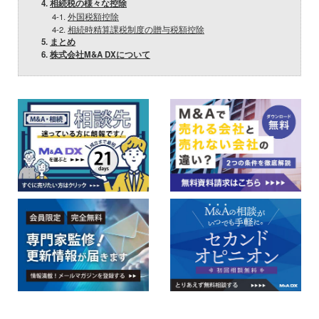
4.
相続税の様々な控除
4-1.
外国税額控除
4-2.
相続時精算課税制度の贈与税額控除
5.
まとめ
6.
株式会社M&A DXについて