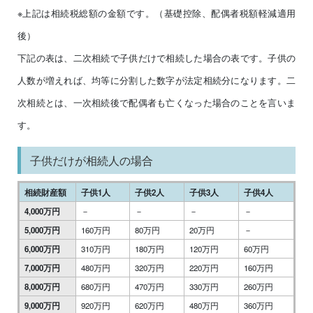
※上記は相続税総額の金額です。（基礎控除、配偶者税額軽減適用
後）
下記の表は、二次相続で子供だけで相続した場合の表です。子供の
人数が増えれば、均等に分割した数字が法定相続分になります。二
次相続とは、一次相続後で配偶者も亡くなった場合のことを言いま
す。
子供だけが相続人の場合
相続財産額
子供1人
子供2人
子供3人
子供4人
4,000万円
－
－
－
－
5,000万円
160万円
80万円
20万円
－
6,000万円
310万円
180万円
120万円
60万円
7,000万円
480万円
320万円
220万円
160万円
8,000万円
680万円
470万円
330万円
260万円
9,000万円
920万円
620万円
480万円
360万円