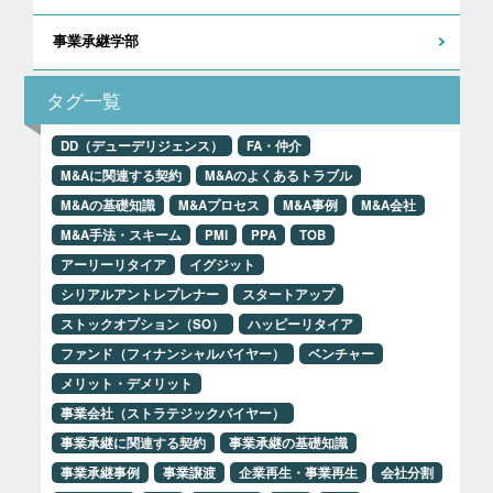
事業承継学部
タグ一覧
DD（デューデリジェンス）
FA・仲介
M&Aに関連する契約
M&Aのよくあるトラブル
M&Aの基礎知識
M&Aプロセス
M&A事例
M&A会社
M&A手法・スキーム
PMI
PPA
TOB
アーリーリタイア
イグジット
シリアルアントレプレナー
スタートアップ
ストックオプション（SO）
ハッピーリタイア
ファンド（フィナンシャルバイヤー）
ベンチャー
メリット・デメリット
事業会社（ストラテジックバイヤー）
事業承継に関連する契約
事業承継の基礎知識
事業承継事例
事業譲渡
企業再生・事業再生
会社分割