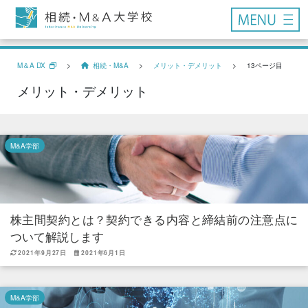
M＆A DX
>
相続・M&A
>
メリット・デメリット
>
13ページ目
メリット・デメリット
M&A学部
株主間契約とは？契約できる内容と締結前の注意点に
ついて解説します
2021年9月27日
2021年6月1日
M&A学部