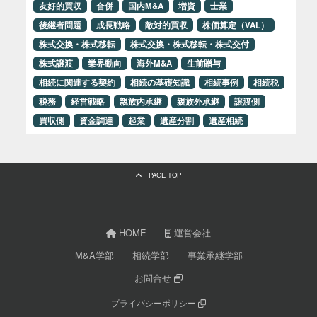
友好的買収
合併
国内M&A
増資
士業
後継者問題
成長戦略
敵対的買収
株価算定（VAL）
株式交換・株式移転
株式交換・株式移転・株式交付
株式譲渡
業界動向
海外M&A
生前贈与
相続に関連する契約
相続の基礎知識
相続事例
相続税
税務
経営戦略
親族内承継
親族外承継
譲渡側
買収側
資金調達
起業
遺産分割
遺産相続
PAGE TOP
HOME
運営会社
M&A学部
相続学部
事業承継学部
お問合せ
プライバシーポリシー