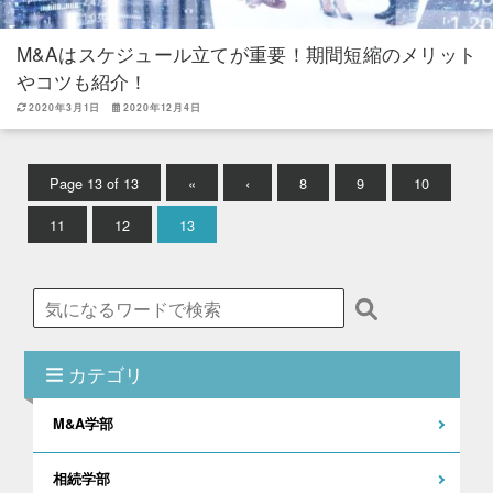
M&Aはスケジュール立てが重要！期間短縮のメリット
やコツも紹介！
2020年3月1日
2020年12月4日
Page 13 of 13
«
‹
8
9
10
11
12
13
カテゴリ
M&A学部
相続学部