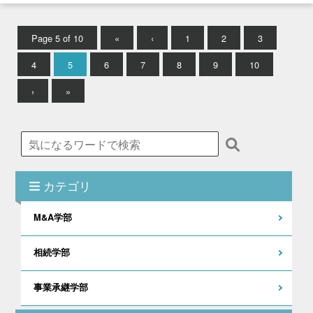
Page 5 of 10
«
‹
1
2
3
4
5
6
7
8
9
10
›
»
カテゴリ
M&A学部
相続学部
事業承継学部