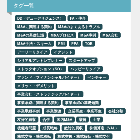
タグ一覧
DD（デューデリジェンス）
FA・仲介
M&Aに関連する契約
M&Aのよくあるトラブル
M&Aの基礎知識
M&Aプロセス
M&A事例
M&A会社
M&A手法・スキーム
PMI
PPA
TOB
アーリーリタイア
イグジット
シリアルアントレプレナー
スタートアップ
ストックオプション（SO）
ハッピーリタイア
ファンド（フィナンシャルバイヤー）
ベンチャー
メリット・デメリット
事業会社（ストラテジックバイヤー）
事業承継に関連する契約
事業承継の基礎知識
事業承継事例
事業譲渡
企業再生・事業再生
会社分割
友好的買収
合併
国内M&A
増資
士業
後継者問題
成長戦略
敵対的買収
株価算定（VAL）
株式交換・株式移転
株式交換・株式移転・株式交付