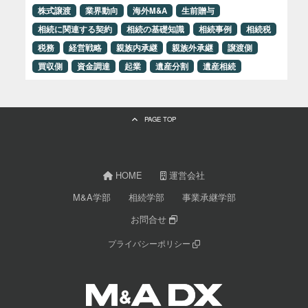
株式譲渡
業界動向
海外M&A
生前贈与
相続に関連する契約
相続の基礎知識
相続事例
相続税
税務
経営戦略
親族内承継
親族外承継
譲渡側
買収側
資金調達
起業
遺産分割
遺産相続
PAGE TOP
HOME
運営会社
M&A学部
相続学部
事業承継学部
お問合せ
プライバシーポリシー