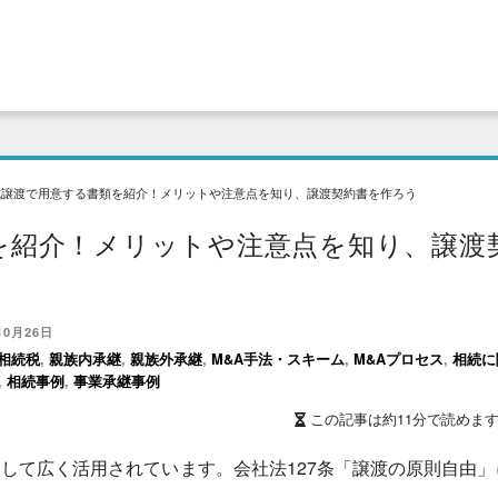
式譲渡で用意する書類を紹介！メリットや注意点を知り、譲渡契約書を作ろう
を紹介！メリットや注意点を知り、譲渡
10月26日
相続税
,
親族内承継
,
親族外承継
,
M&A手法・スキーム
,
M&Aプロセス
,
相続に
,
相続事例
,
事業承継事例
この記事は約11分で読めま
として広く活用されています。会社法127条「譲渡の原則自由」