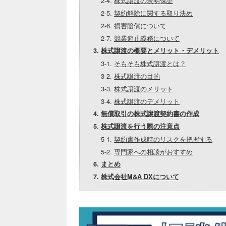
2-4.
株式譲渡の表明保証
2-5.
契約解除に関する取り決め
2-6.
損害賠償について
2-7.
競業避止義務について
3.
株式譲渡の概要とメリット・デメリット
3-1.
そもそも株式譲渡とは？
3-2.
株式譲渡の目的
3-3.
株式譲渡のメリット
3-4.
株式譲渡のデメリット
4.
無償取引の株式譲渡契約書の作成
5.
株式譲渡を行う際の注意点
5-1.
契約書作成時のリスクを把握する
5-2.
専門家への相談がおすすめ
6.
まとめ
7.
株式会社M&A DXについて