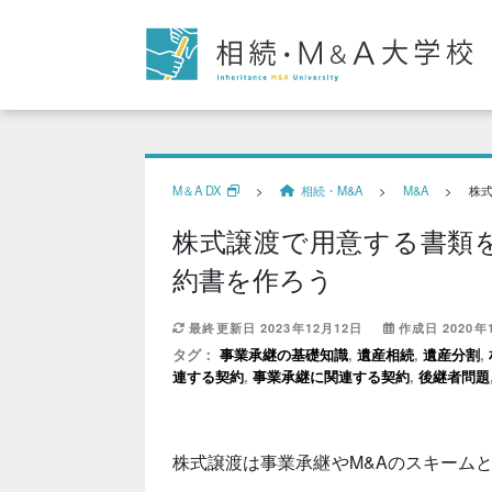
M＆A DX
>
相続・M&A
>
M&A
>
株
株式譲渡で用意する書類
約書を作ろう
最終更新日 2023年12月12日
作成日 2020年
タグ：
事業承継の基礎知識
,
遺産相続
,
遺産分割
,
連する契約
,
事業承継に関連する契約
,
後継者問題
株式譲渡は事業承継やM&Aのスキーム