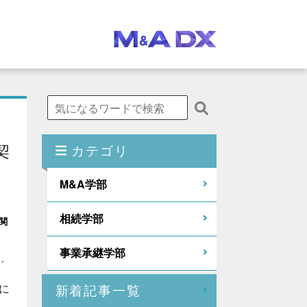
契
カテゴリ
M&A学部
相続学部
関
事業承継学部
す。
に
新着記事一覧