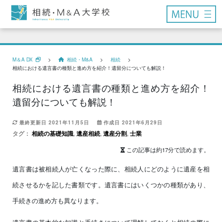
M＆A DX
>
相続・M&A
>
相続
>
相続における遺言書の種類と進め方を紹介！遺留分についても解説！
相続における遺言書の種類と進め方を紹介！
遺留分についても解説！
最終更新日 2021年11月5日
作成日 2021年6月29日
タグ：
相続の基礎知識
,
遺産相続
,
遺産分割
,
士業
この記事は約17分で読めます。
遺言書は被相続人が亡くなった際に、相続人にどのように遺産を相
続させるかを記した書類です。遺言書にはいくつかの種類があり、
手続きの進め方も異なります。