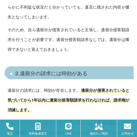
らかに不利益な状況だと分かっていても、遺言に残された内容が優
先となってしまいます。
そのため、自ら遺留分が侵害されていると主張し、遺留分侵害額請
求を行うことが必要です。遺留分侵害額請求なしでは、遺留分は獲
得できないと覚えておきましょう。
2.遺留分の請求には時効がある
遺留分の請求には、時効が存在します。
遺留分が侵害されていると
気づいてから1年以内に遺留分損害額請求を行わなければ、請求権が
消滅します。
また遺留分の侵害に気付いてなかった場合にも、
相続が発生して10
このように、
年が経過すると同じように時効となってしまいます。
電話
無料株価算定
LINE
相続のご相談
お問合せ