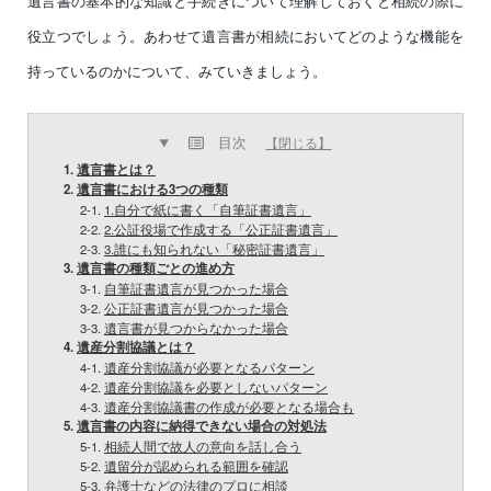
遺言書の基本的な知識と手続きについて理解しておくと相続の際に
役立つでしょう。あわせて遺言書が相続においてどのような機能を
持っているのかについて、みていきましょう。
目次
【閉じる】
1.
遺言書とは？
2.
遺言書における3つの種類
2-1.
1.自分で紙に書く「自筆証書遺言」
2-2.
2.公証役場で作成する「公正証書遺言」
2-3.
3.誰にも知られない「秘密証書遺言」
3.
遺言書の種類ごとの進め方
3-1.
自筆証書遺言が見つかった場合
3-2.
公正証書遺言が見つかった場合
3-3.
遺言書が見つからなかった場合
4.
遺産分割協議とは？
4-1.
遺産分割協議が必要となるパターン
4-2.
遺産分割協議を必要としないパターン
4-3.
遺産分割協議書の作成が必要となる場合も
5.
遺言書の内容に納得できない場合の対処法
5-1.
相続人間で故人の意向を話し合う
5-2.
遺留分が認められる範囲を確認
5-3.
弁護士などの法律のプロに相談