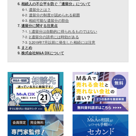
6.
相続人の不公平を防ぐ「遺留分」について
6-1.
遺留分とは？
6-2.
遺留分の制度が認められる範囲
6-3.
相続可能な遺留分の割合
7.
遺留分に関する注意点
7-1.
1.遺留分は自動的に得られるものではない
7-2.
2.遺留分の請求には時効がある
7-3.
3.2019年7月以前に発生した相続には注意
8.
まとめ
9.
株式会社M&A DXについて