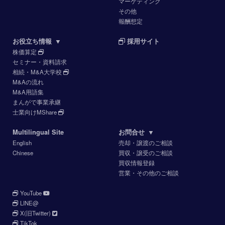
マーケティング
その他
報酬想定
お役立ち情報
▼
採用サイト
株価算定
セミナー・資料請求
相続・M&A大学校
M&Aの流れ
M&A用語集
まんがで事業承継
士業向けMShare
Multilingual Site
お問合せ
▼
English
売却・譲渡のご相談
Chinese
買収・譲受のご相談
買収情報登録
営業・その他のご相談
YouTube
LINE@
X(旧Twitter)
TikTok