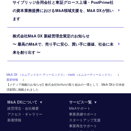
サイブリッジ合同会社と東証グロース上場・PostPrime社
の資本業務提携におけるM&A領域支援を、M&A DXが担い
ます
株式会社M&A DX 新経営理念策定のお知らせ
〜 最高のM&Aで、売り手に安心、買い手に価値、社会に未
来を創り出す 〜
M&A DX （エムアンドエー ディーエックス）‐ madx（エムエーディーエックス）
>
最新情報
>
【メディア掲載のお知らせ】株式会社fonfunの取り組みの一環として、M&A DXが日本経
済新聞に掲載されました
M&A DXについて
▼
サービス一覧
▼
経営理念・会社概要
M&Aサポート
アクセス・ギャラリー
事業承継サポート
新着情報
スタートアップ支援
事業再生サポート