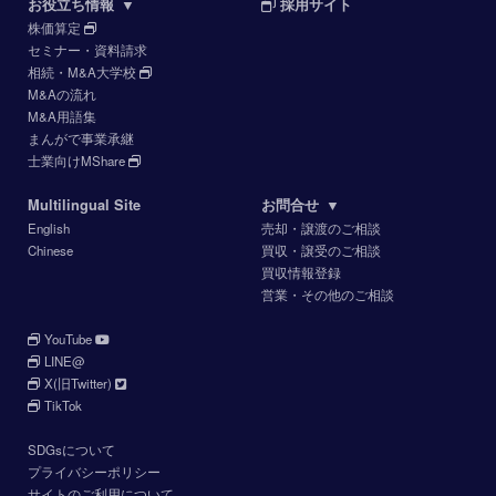
お役立ち情報
▼
採用サイト
株価算定
セミナー・資料請求
相続・M&A大学校
M&Aの流れ
M&A用語集
まんがで事業承継
士業向けMShare
Multilingual Site
お問合せ
▼
English
売却・譲渡のご相談
Chinese
買収・譲受のご相談
買収情報登録
営業・その他のご相談
YouTube
LINE@
X(旧Twitter)
TikTok
SDGsについて
プライバシーポリシー
サイトのご利用について