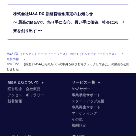
株式会社M&A DX 新経営理念策定のお知らせ
〜 最高のM&Aで、売り手に安心、買い手に価値、社会に未
来を創り出す 〜
M&A DX （エムアンドエー ディーエックス）‐ madx（エムエーディーエックス）
>
最新情報
>
YouTube「【調査】M&A社長のカバンの中身を抜き打ちチェックしてみた」の動画を公開
しました
M&A DXについて
▼
サービス一覧
▼
経営理念・会社概要
M&Aサポート
アクセス・ギャラリー
事業承継サポート
新着情報
スタートアップ支援
事業再生サポート
マーケティング
その他
報酬想定